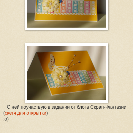
С ней поучаствую в задании от блога Скрап-Фантазии
(
скетч для открытки
)
:о)