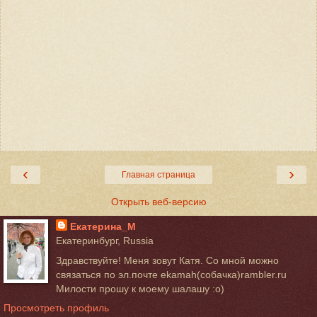
‹
›
Главная страница
Открыть веб-версию
Екатерина_М
Екатеринбург, Russia
Здравствуйте! Меня зовут Катя. Со мной можно
связаться по эл.почте ekamah(собачка)rambler.ru
Милости прошу к моему шалашу :о)
Просмотреть профиль